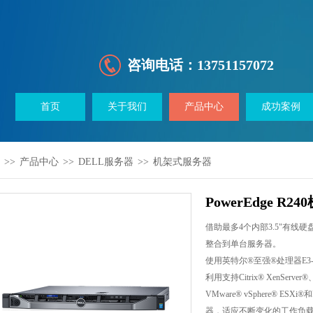
咨询电话：
13751157072
首页
关于我们
产品中心
成功案例
>>
产品中心
>>
DELL服务器
>>
机架式服务器
PowerEdge R
借助最多4个内部3.5"有
整合到单台服务器。
使用英特尔®至强®处理器E3-
利用支持Citrix® XenServer®、M
VMware® vSphere® ESXi®和
器，适应不断变化的工作负