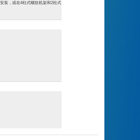
具安装，或在4柱式螺纹机架和2柱式