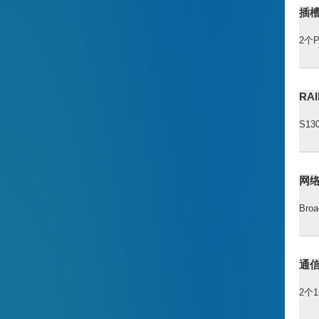
插
2个P
RA
S13
网
Bro
通
2个1