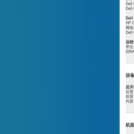
Dell
Dell
Del
HP O
网络
Dell
远程
带生
iDR
设
总共
后置
前置
内置
机