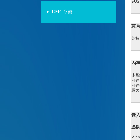
SUSE
EMC存储
芯
英特尔
内
体系结
内存
内存
最大
嵌
虚拟
Micr