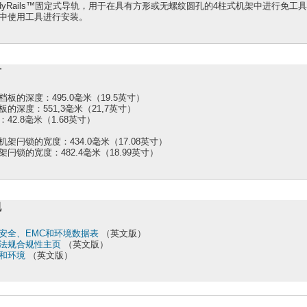
adyRails™固定式导轨，用于在具有方形或无螺纹圆孔的4柱式机架中进行免工
中使用工具进行安装。
寸
档板的深度：495.0毫米（19.5英寸）
板的深度：551,3毫米（21,7英寸）
：42.8毫米（1.68英寸）
机架闩锁的宽度：434.0毫米（17.08英寸）
架闩锁的宽度：482.4毫米（18.99英寸）
规
安全、EMC和环境数据表
（英文版）
法规合规性主页
（英文版）
和环境
（英文版）