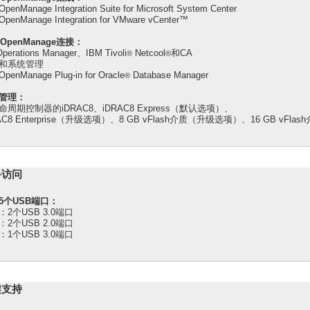
 OpenManage Integration Suite for Microsoft System Center
 OpenManage Integration for VMware vCenter™
l OpenManage连接：
perations Manager、IBM Tivoli
Netcool
和CA
®
®
和系统管理
 OpenManage Plug-in for Oracle
Database Manager
®
管理：
命周期控制器的iDRAC8、iDRAC8 Express（默认选项）、
AC8 Enterprise（升级选项）、8 GB vFlash介质（升级选项）、16 GB vFl
备访问
5个USB端口：
：2个USB 3.0端口
：2个USB 2.0端口
：1个USB 3.0端口
架支持